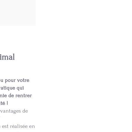
nimal
ou pour votre
ratique qui
ie de rentrer
té !
 avantages de
!
 est réalisée en