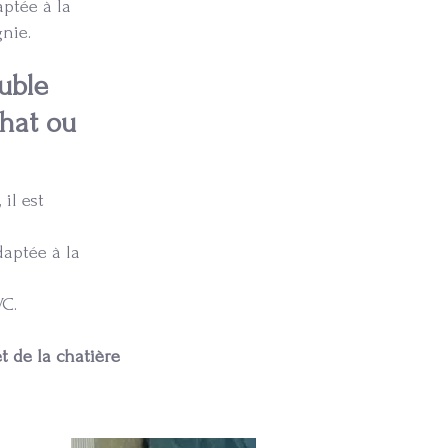
aptée à la
nie.
uble
chat ou
il est
daptée à la
VC.
et de la chatière