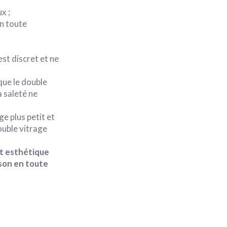
x ;
en toute
est discret et ne
que le double
a saleté
ne
ge plus petit et
ouble vitrage
et esthétique
ison en toute