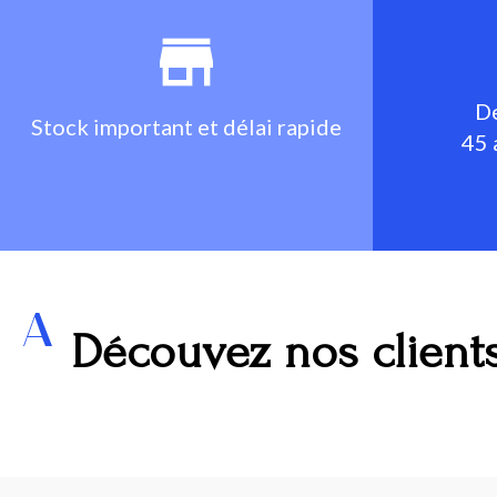
De
Stock important et délai rapide
45 
Découvez nos client