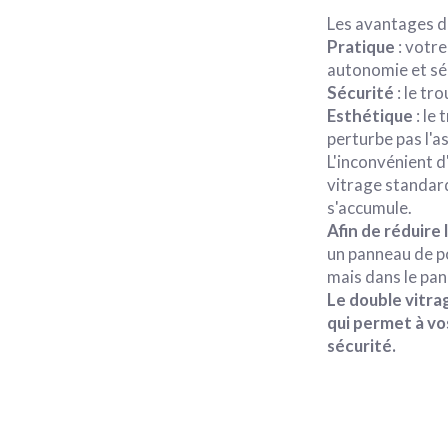
Les avantages d'
Pratique
: votr
autonomie et séc
Sécurité
: le tr
Esthétique
: le
perturbe pas l'a
L'inconvénient d
vitrage standard
s'accumule.
Afin de réduire 
un panneau de po
mais dans le pa
Le double vitra
qui permet à vo
sécurité.